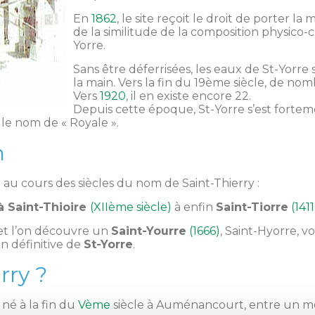
En
1862
, le site reçoit le droit de porter la
de la similitude de la composition physico-
Yorre.
Sans être déferrisées, les eaux de St-Yorre
la main. Vers la fin du 19ème siècle, de nom
Vers
1920
, il en existe encore 22.
Depuis cette époque, St-Yorre s’est forte
le nom de « Royale ».
m
 au cours des siècles du nom de Saint-Thierry :
à Saint-Thioire
(XIIème siècle)
à enfin
Saint-Tiorre
(1411
 et l’on découvre un
Saint-Yourre
(1666)
, Saint-Hyorre, 
on définitive de
St-Yorre
.
rry ?
 né à la fin du
Vème
siècle à Auménancourt, entre un me