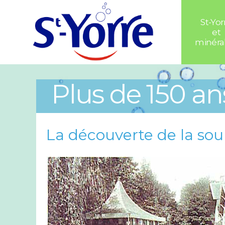
St-Yor
et
minéral
Plus de 150 ans
La découverte de la sou