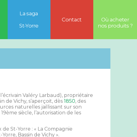
La saga
Contact
Où acheter
St-Yorre
nos produits ?
l’écrivain Valéry Larbaud), propriétaire
sin de Vichy, s’aperçoit, dès
1850
, des
rces naturelles jaillissant sur son
19ème siècle, l’autorisation de les
ux de St-Yorre : « La Compagnie
Yorre, Bassin de Vichy ».