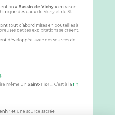
 mention
« Bassin de Vichy »
en raison
chimique des eaux de Vichy et de St-
 sont tout d’abord mises en bouteilles à
breuses petites exploitations se créent.
ment développée, avec des sources de
)
.
voire même un
Saint-Tior
… C’est à la
fin
nhir et une source sacrée.