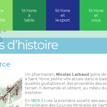
re
St-Yorre
St-Yorre
St-Yorre
à
et
et
ité.
table
le sport
vous
 d’histoire
rce
Un pharmacien,
Nicolas Larbaud
(père de 
à Saint-Yorre, petite ville située dans le bas
qualités gustatives et des propriétés des sou
terrain. Il demande et obtient, au milieu du 
exploiter.
En
1859
, il crée la première société des ea
Propriétaire des Sources Minérales de Saint-