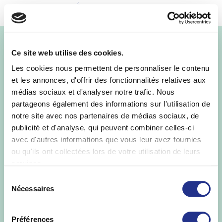
MENU
1972bis
Ce site web utilise des cookies.
Les cookies nous permettent de personnaliser le contenu
et les annonces, d'offrir des fonctionnalités relatives aux
médias sociaux et d'analyser notre trafic. Nous
partageons également des informations sur l'utilisation de
notre site avec nos partenaires de médias sociaux, de
publicité et d'analyse, qui peuvent combiner celles-ci
avec d'autres informations que vous leur avez fournies
ou qu'ils ont collectées lors de votre utilisation de leurs
services.
St Yorre ©
.
Informations Légales
-
Mise en
Sélection
garde
-
Politique de protection des
Nécessaires
données
-
Qualités et caractéristiques
du
environnementales
consentement
Préférences