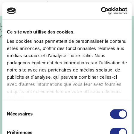
MENU
Laisser un commentaire
Vous devez
vous connecter
pour publier un
Ce site web utilise des cookies.
commentaire.
Les cookies nous permettent de personnaliser le contenu
St Yorre ©
.
Informations Légales
-
Mise en
et les annonces, d'offrir des fonctionnalités relatives aux
garde
-
Politique de protection des
médias sociaux et d'analyser notre trafic. Nous
données
-
Qualités et caractéristiques
environnementales
partageons également des informations sur l'utilisation de
notre site avec nos partenaires de médias sociaux, de
publicité et d'analyse, qui peuvent combiner celles-ci
avec d'autres informations que vous leur avez fournies
ou qu'ils ont collectées lors de votre utilisation de leurs
services.
Sélection
Nécessaires
du
consentement
Préférences