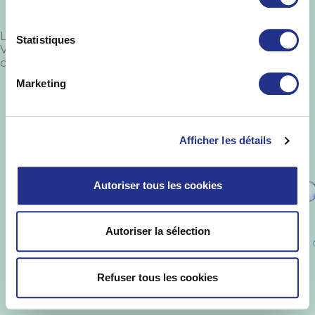
Laisser un commentaire
Statistiques
Vous devez
vous connecter
pour publier un
commentaire.
Marketing
St Yorre ©
.
Informations Légales
-
Mise en
garde
-
Politique de protection des
données
-
Qualités et caractéristiques
environnementales
Afficher les détails
Autoriser tous les cookies
Autoriser la sélection
Refuser tous les cookies