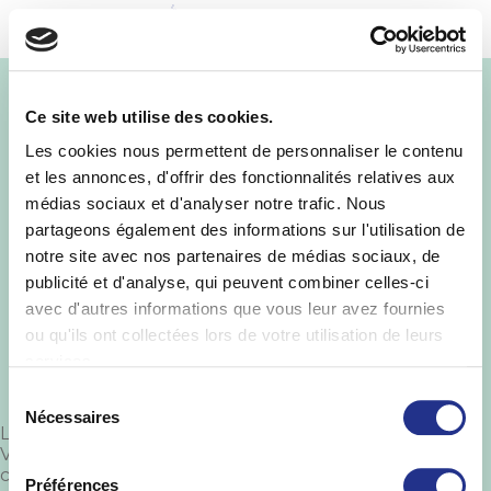
MENU
Logo
Ce site web utilise des cookies.
SY_fournisseur
Les cookies nous permettent de personnaliser le contenu
et les annonces, d'offrir des fonctionnalités relatives aux
officiel XV France
médias sociaux et d'analyser notre trafic. Nous
partageons également des informations sur l'utilisation de
notre site avec nos partenaires de médias sociaux, de
publicité et d'analyse, qui peuvent combiner celles-ci
avec d'autres informations que vous leur avez fournies
ou qu'ils ont collectées lors de votre utilisation de leurs
services.
Sélection
Nécessaires
du
Laisser un commentaire
consentement
Vous devez
vous connecter
pour publier un
commentaire.
Préférences