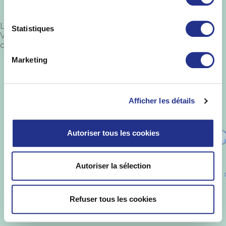
Laisser un commentaire
Statistiques
Vous devez
vous connecter
pour publier un
commentaire.
Marketing
St Yorre ©
.
Informations Légales
-
Mise en
garde
-
Politique de protection des
données
-
Qualités et caractéristiques
environnementales
Afficher les détails
Autoriser tous les cookies
Autoriser la sélection
Refuser tous les cookies