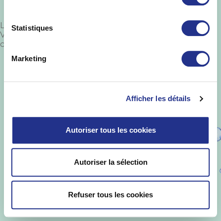
Laisser un commentaire
Statistiques
Vous devez
vous connecter
pour publier un
commentaire.
Marketing
St Yorre ©
.
Informations Légales
-
Mise en
garde
-
Politique de protection des
données
-
Qualités et caractéristiques
environnementales
Afficher les détails
Autoriser tous les cookies
Autoriser la sélection
Refuser tous les cookies