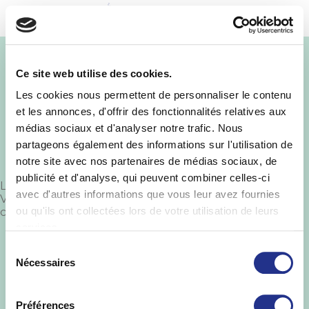
MENU
lasaintelyon
Ce site web utilise des cookies.
Les cookies nous permettent de personnaliser le contenu
et les annonces, d'offrir des fonctionnalités relatives aux
médias sociaux et d'analyser notre trafic. Nous
partageons également des informations sur l'utilisation de
notre site avec nos partenaires de médias sociaux, de
publicité et d'analyse, qui peuvent combiner celles-ci
Laisser un commentaire
avec d'autres informations que vous leur avez fournies
Vous devez
vous connecter
pour publier un
ou qu'ils ont collectées lors de votre utilisation de leurs
commentaire.
services.
St Yorre ©
.
Informations Légales
-
Mise en
garde
-
Politique de protection des
Sélection
données
-
Qualités et caractéristiques
Nécessaires
du
environnementales
consentement
Préférences