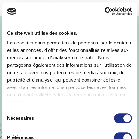
MENU
Logo_La route du
Ce site web utilise des cookies.
Louvre
Les cookies nous permettent de personnaliser le contenu
et les annonces, d'offrir des fonctionnalités relatives aux
médias sociaux et d'analyser notre trafic. Nous
partageons également des informations sur l'utilisation de
notre site avec nos partenaires de médias sociaux, de
publicité et d'analyse, qui peuvent combiner celles-ci
avec d'autres informations que vous leur avez fournies
ou qu'ils ont collectées lors de votre utilisation de leurs
services.
Sélection
Nécessaires
du
Laisser un commentaire
consentement
Vous devez
vous connecter
pour publier un
commentaire.
Préférences