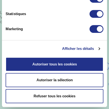
Laisser un commentaire
Statistiques
Vous devez
vous connecter
pour publier un
commentaire.
Marketing
St Yorre ©
.
Informations Légales
-
Mise en
garde
-
Politique de protection des
données
-
Qualités et caractéristiques
environnementales
Afficher les détails
Autoriser tous les cookies
Autoriser la sélection
Refuser tous les cookies