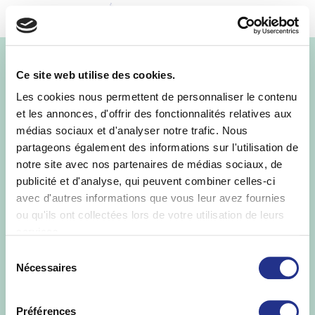
MENU
pack-sty
Ce site web utilise des cookies.
Les cookies nous permettent de personnaliser le contenu
et les annonces, d'offrir des fonctionnalités relatives aux
médias sociaux et d'analyser notre trafic. Nous
partageons également des informations sur l'utilisation de
notre site avec nos partenaires de médias sociaux, de
publicité et d'analyse, qui peuvent combiner celles-ci
avec d'autres informations que vous leur avez fournies
ou qu'ils ont collectées lors de votre utilisation de leurs
services.
Sélection
Packs-St-Yorre
Nécessaires
du
consentement
St Yorre ©
.
Informations Légales
-
Mise en
Préférences