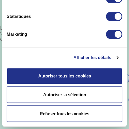
Statistiques
Laisser un commentaire
Vous devez
vous connecter
pour publier un
Marketing
commentaire.
St Yorre ©
.
Informations Légales
-
Mise en
garde
-
Politique de protection des
Afficher les détails
données
-
Qualités et caractéristiques
environnementales
Autoriser tous les cookies
Autoriser la sélection
Refuser tous les cookies